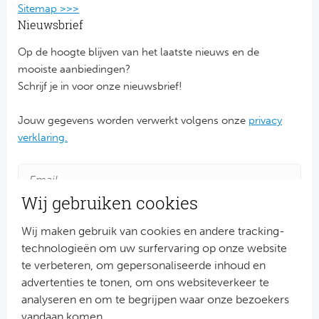
Ba
Sitemap >>>
Nieuwsbrief
He
Op de hoogte blijven van het laatste nieuws en de
Bo
mooiste aanbiedingen?
Schrijf je in voor onze nieuwsbrief!
Uni
Jouw gegevens worden verwerkt volgens onze
privacy
Ha
verklaring.
Frankr
Wij gebruiken cookies
Par
Wij maken gebruik van cookies en andere tracking-
Ol
technologieën om uw surfervaring op onze website
te verbeteren, om gepersonaliseerde inhoud en
OG
advertenties te tonen, om ons websiteverkeer te
Aanmelden
analyseren en om te begrijpen waar onze bezoekers
Portu
Snel naar
vandaan komen.