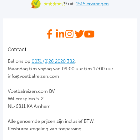
9 uit
1515 ervaringen
Bo
Ma
Co
SS 
Contact
Ud
Bel ons op
0031 (0)26 2020 382
.
To
Maandag t/m vrijdag van 09:00 uur t/m 17:00 uur
info@voetbalreizen.com
Duits
Voetbalreizen.com BV
Bo
Willemsplein 5-2
NL-6811 KA Arnhem
Ba
Alle genoemde prijzen zijn inclusief BTW.
We
Reisbureauregeling van toepassing.