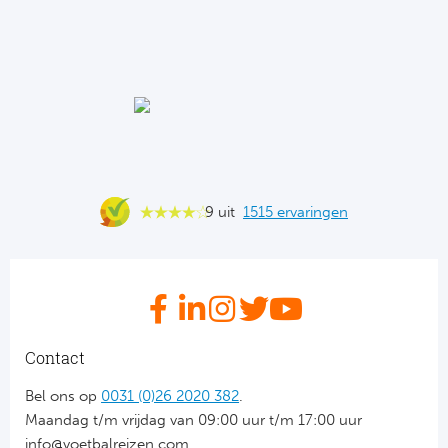
Tr
Bra
So
Co
Ver
Spanj
Su
Arg
Rea
Italië
FC
Ser
Atl
9 uit
1515 ervaringen
Cop
Val
Duits
Sev
Bu
Rea
Contact
2. 
Ath
Bel ons op
0031 (0)26 2020 382
.
Maandag t/m vrijdag van 09:00 uur t/m 17:00 uur
DF
Rea
info@voetbalreizen.com