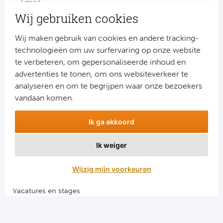
Cel
Turkij
Wij gebruiken cookies
Cá
Süp
Wij maken gebruik van cookies en andere tracking-
technologieën om uw surfervaring op onze website
Italië
Overi
te verbeteren, om gepersonaliseerde inhoud en
advertenties te tonen, om ons websiteverkeer te
AC
Ch
Aanmelden
analyseren en om te begrijpen waar onze bezoekers
Snel naar
vandaan komen.
Int
Eks
Combinatiereizen voetbal en darts
SS
Ik ga akkoord
Oos
Voetbalreizen FC Barcelona
Voetbalreizen Manchester City FC
AS
Ik weiger
Sup
Voetbalreizen Manchester United
Voetbalreizen Liverpool FC
Ju
Wijzig mijn voorkeuren
Sup
ACF
Vacatures en stages
Lig
Voetbalgarant regeling
At
Bra