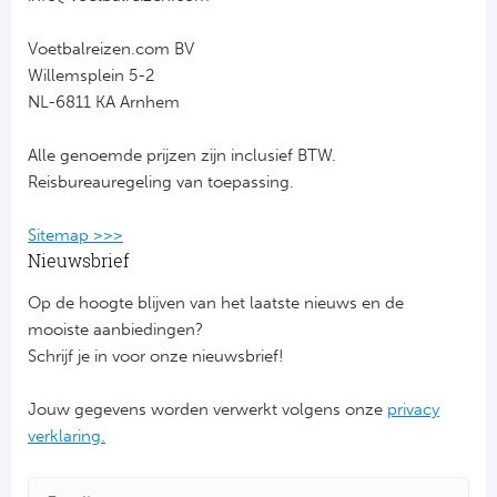
Frankr
Ma
Voetbalreizen.com BV
Willemsplein 5-2
RC
Lig
NL-6811 KA Arnhem
Gi
België
Alle genoemde prijzen zijn inclusief BTW.
Reisbureauregeling van toepassing.
RC
Jup
Sitemap >>>
La
Nieuwsbrief
Portu
CA
Op de hoogte blijven van het laatste nieuws en de
Pri
mooiste aanbiedingen?
CD
Schrijf je in voor onze nieuwsbrief!
Schot
CD 
Jouw gegevens worden verwerkt volgens onze
privacy
verklaring.
Sco
Co