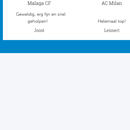
Tr
Bra
Malaga CF
AC Milan
So
Co
Ver
Geweldig, erg fijn en snel
Spanj
geholpen!
Helemaal top!
Su
Arg
Joost
Lennert
Rea
Italië
FC
Ser
Atl
Cop
Val
Duits
Sev
Bu
Rea
2. 
Ath
DF
Rea