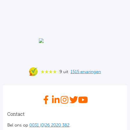
Cel
Turkij
Cá
Süp
Italië
Overi
AC
Ch
Int
Eks
SS
9 uit
1515 ervaringen
Oos
AS
Sup
Ju
Sup
ACF
Lig
Contact
At
Bel ons op
0031 (0)26 2020 382
.
Bra