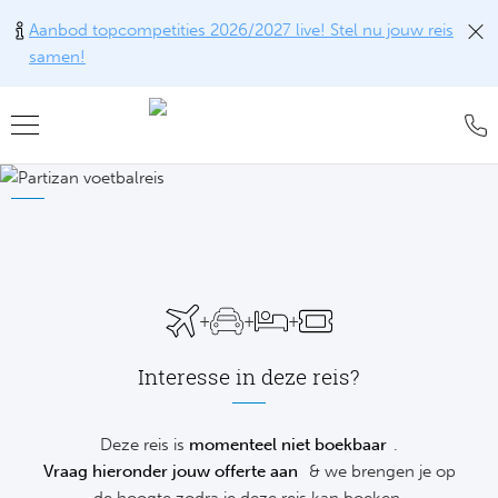
Aanbod topcompetities 2026/2027 live! Stel nu jouw reis
samen!
Teru
Teru
Teru
Teru
Teru
Alle w
Alle w
Alle w
Train
FAQ
Engel
Europ
Engel
Blog
Tr
Spanj
Conta
Ch
Liv
Tra
+
+
+
Italië
Revie
Eu
Ma
Train
Interesse in deze reis?
Duits
Ons k
Co
Man
Train
Frankr
Over 
Deze reis is
momenteel niet boekbaar
.
Ars
Engel
Tr
Vraag hieronder jouw offerte aan
& we brengen je op
Portu
Offer