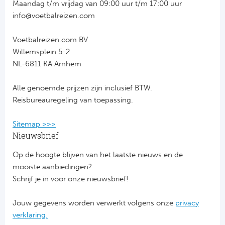
Maandag t/m vrijdag van 09:00 uur t/m 17:00 uur
Bo
Ma
info@voetbalreizen.com
Co
Voetbalreizen.com BV
Willemsplein 5-2
SS 
NL-6811 KA Arnhem
Ud
Alle genoemde prijzen zijn inclusief BTW.
Reisbureauregeling van toepassing.
To
Sitemap >>>
Duits
Nieuwsbrief
Op de hoogte blijven van het laatste nieuws en de
Bo
mooiste aanbiedingen?
Schrijf je in voor onze nieuwsbrief!
Ba
Jouw gegevens worden verwerkt volgens onze
privacy
We
verklaring.