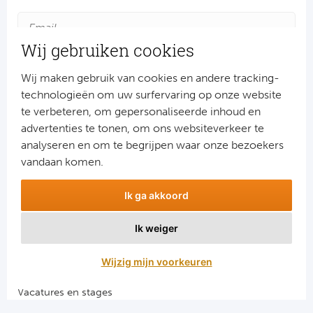
Ba
He
Wij gebruiken cookies
Bo
Wij maken gebruik van cookies en andere tracking-
technologieën om uw surfervaring op onze website
Uni
te verbeteren, om gepersonaliseerde inhoud en
advertenties te tonen, om ons websiteverkeer te
Ha
Aanmelden
analyseren en om te begrijpen waar onze bezoekers
Snel naar
vandaan komen.
Frankr
Combinatiereizen voetbal en darts
Ik ga akkoord
Par
Voetbalreizen FC Barcelona
Voetbalreizen Manchester City FC
Ik weiger
Ol
Voetbalreizen Manchester United
Voetbalreizen Liverpool FC
Wijzig mijn voorkeuren
OG
Vacatures en stages
Portu
Voetbalgarant regeling