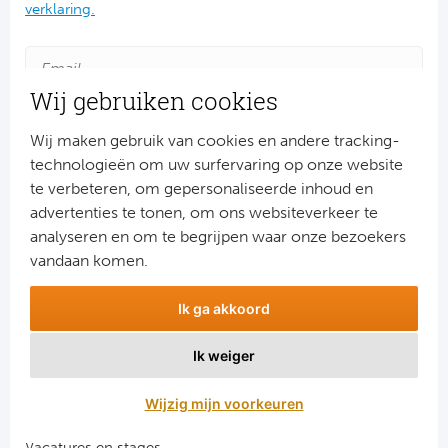
Ba
verklaring.
He
Wij gebruiken cookies
Bo
Wij maken gebruik van cookies en andere tracking-
Uni
technologieën om uw surfervaring op onze website
te verbeteren, om gepersonaliseerde inhoud en
Ha
advertenties te tonen, om ons websiteverkeer te
Aanmelden
analyseren en om te begrijpen waar onze bezoekers
Frankr
Snel naar
vandaan komen.
Par
Combinatiereizen voetbal en darts
Ik ga akkoord
Voetbalreizen FC Barcelona
Ol
Voetbalreizen Manchester City FC
Ik weiger
Voetbalreizen Manchester United
OG
Voetbalreizen Liverpool FC
Wijzig mijn voorkeuren
Portu
Vacatures en stages