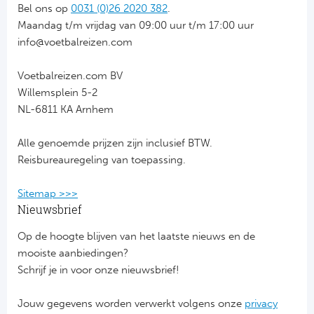
Bel ons op
0031 (0)26 2020 382
.
Bo
Ma
Maandag t/m vrijdag van 09:00 uur t/m 17:00 uur
info@voetbalreizen.com
Co
Voetbalreizen.com BV
SS 
Willemsplein 5-2
NL-6811 KA Arnhem
Ud
Alle genoemde prijzen zijn inclusief BTW.
To
Reisbureauregeling van toepassing.
Duits
Sitemap >>>
Nieuwsbrief
Bo
Op de hoogte blijven van het laatste nieuws en de
Ba
mooiste aanbiedingen?
Schrijf je in voor onze nieuwsbrief!
We
Jouw gegevens worden verwerkt volgens onze
privacy