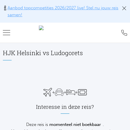
Aanbod topcompetities 2026/2027 live! Stel nu jouw reis
samen!
Teru
Teru
Teru
Teru
Teru
Alle w
Alle w
Alle w
Train
FAQ
HJK Helsinki vs Ludogorets
Engel
Europ
Engel
Blog
Tr
Spanj
Conta
Ch
Liv
Tra
Italië
Revie
Eu
Ma
+
+
+
Train
Duits
Ons k
Co
Man
Interesse in deze reis?
Train
Frankr
Over 
Ars
Engel
Tr
Deze reis is
momenteel niet boekbaar
.
Portu
Offer