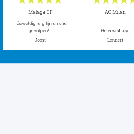
Tr
Bra
So
Co
Malaga CF
AC Milan
Ver
Spanj
Geweldig, erg fijn en snel
Su
Arg
geholpen!
Helemaal top!
Rea
Joost
Lennert
Italië
FC
Ser
Atl
Cop
Val
Duits
Sev
Bu
Rea
2. 
Ath
DF
Rea