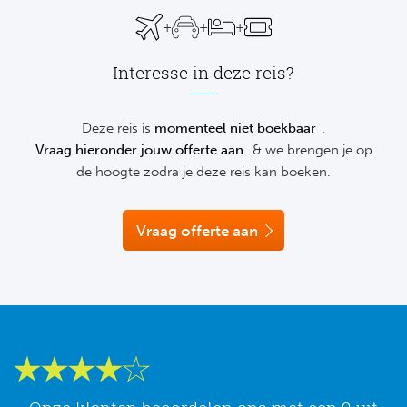
Su
graag telefonisch of via de chat vrijblijvend verder.
Pr
Train
+
+
+
Turkij
Voetb
To
Ch
Tra
Interesse in deze reis?
Schot
Ch
Le
Train
België
Cry
Deze reis is
momenteel niet boekbaar
.
Le
Vraag hieronder jouw offerte aan
& we brengen je op
Overi
Tr
Fu
de hoogte zodra je deze reis kan boeken.
FA
Tra
De
Ev
Le
Vraag offerte aan
Tra
Po
Ast
Co
Tr
Oos
Le
Spanj
Tr
Tsj
Ip
Pri
Tra
Ser
Qu
Seg