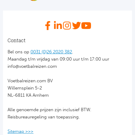
Bo
Ma
Co
SS 
Contact
Ud
Bel ons op
0031 (0)26 2020 382
.
Maandag t/m vrijdag van 09:00 uur t/m 17:00 uur
To
info@voetbalreizen.com
Duits
Voetbalreizen.com BV
Willemsplein 5-2
Bo
NL-6811 KA Arnhem
Ba
Alle genoemde prijzen zijn inclusief BTW.
Reisbureauregeling van toepassing.
We
Sitemap >>>