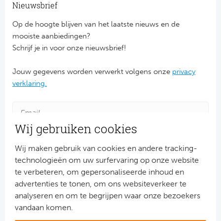
Ba
Nieuwsbrief
Op de hoogte blijven van het laatste nieuws en de
He
mooiste aanbiedingen?
Bo
Schrijf je in voor onze nieuwsbrief!
Uni
Jouw gegevens worden verwerkt volgens onze
privacy
verklaring.
Ha
Frankr
Wij gebruiken cookies
Par
Wij maken gebruik van cookies en andere tracking-
technologieën om uw surfervaring op onze website
Ol
te verbeteren, om gepersonaliseerde inhoud en
advertenties te tonen, om ons websiteverkeer te
OG
Aanmelden
analyseren en om te begrijpen waar onze bezoekers
Snel naar
vandaan komen.
Portu