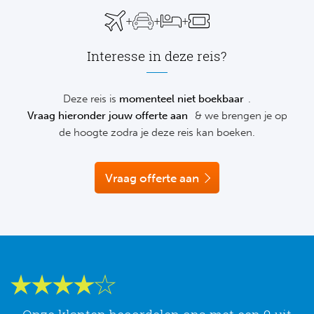
Su
wij helpen je graag telefonisch of via de chat vrijblijvend verder.
Pr
Train
+
+
+
Turkij
Voetb
To
Ch
Tra
Interesse in deze reis?
Schot
Ch
Le
Train
België
Cry
Deze reis is
momenteel niet boekbaar
.
Le
Vraag hieronder jouw offerte aan
& we brengen je op
Overi
Tr
Fu
de hoogte zodra je deze reis kan boeken.
FA
Tra
De
Ev
Le
Vraag offerte aan
Tra
Po
Ast
Co
Tr
Oos
Le
Spanj
Tr
Tsj
Ip
Pri
Tra
Ser
Qu
Seg