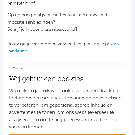
Ba
Nieuwsbrief
Op de hoogte blijven van het laatste nieuws en de
He
mooiste aanbiedingen?
Bo
Schrijf je in voor onze nieuwsbrief!
Uni
Jouw gegevens worden verwerkt volgens onze
privacy
verklaring.
Ha
Frankr
Wij gebruiken cookies
Par
Wij maken gebruik van cookies en andere tracking-
technologieën om uw surfervaring op onze website
Ol
te verbeteren, om gepersonaliseerde inhoud en
advertenties te tonen, om ons websiteverkeer te
OG
Aanmelden
analyseren en om te begrijpen waar onze bezoekers
Snel naar
vandaan komen.
Portu