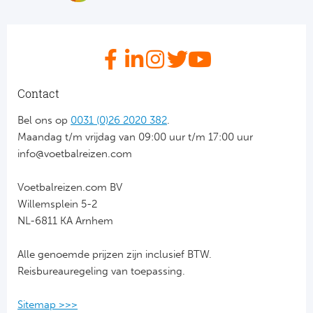
Bo
Ma
Co
SS 
Contact
Ud
Bel ons op
0031 (0)26 2020 382
.
Maandag t/m vrijdag van 09:00 uur t/m 17:00 uur
To
info@voetbalreizen.com
Duits
Voetbalreizen.com BV
Willemsplein 5-2
Bo
NL-6811 KA Arnhem
Ba
Alle genoemde prijzen zijn inclusief BTW.
Reisbureauregeling van toepassing.
We
Sitemap >>>