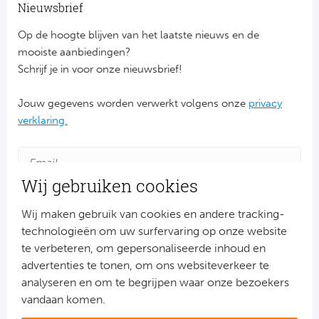
Ba
Nieuwsbrief
Op de hoogte blijven van het laatste nieuws en de
He
mooiste aanbiedingen?
Bo
Schrijf je in voor onze nieuwsbrief!
Uni
Jouw gegevens worden verwerkt volgens onze
privacy
verklaring.
Ha
Frankr
Wij gebruiken cookies
Par
Wij maken gebruik van cookies en andere tracking-
technologieën om uw surfervaring op onze website
Ol
te verbeteren, om gepersonaliseerde inhoud en
advertenties te tonen, om ons websiteverkeer te
OG
Aanmelden
analyseren en om te begrijpen waar onze bezoekers
Snel naar
vandaan komen.
Portu