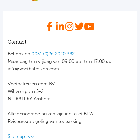
Bo
Ma
Co
SS 
Contact
Ud
Bel ons op
0031 (0)26 2020 382
.
Maandag t/m vrijdag van 09:00 uur t/m 17:00 uur
To
info@voetbalreizen.com
Duits
Voetbalreizen.com BV
Willemsplein 5-2
Bo
NL-6811 KA Arnhem
Ba
Alle genoemde prijzen zijn inclusief BTW.
Reisbureauregeling van toepassing.
We
Sitemap >>>