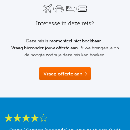
Su
graag telefonisch of via de chat vrijblijvend verder.
Pr
Train
+
+
+
Turkij
Voetb
To
Ch
Tra
Interesse in deze reis?
Schot
Ch
Le
Train
België
Cry
Deze reis is
momenteel niet boekbaar
.
Le
Vraag hieronder jouw offerte aan
& we brengen je op
Overi
Tr
Fu
de hoogte zodra je deze reis kan boeken.
FA
Tra
De
Ev
Le
Vraag offerte aan
Tra
Po
Ast
Co
Tr
Oos
Le
Spanj
Tr
Tsj
Ip
Pri
Tra
Ser
Qu
Seg