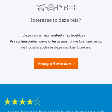
Su
graag telefonisch of via de chat vrijblijvend verder.
Pr
Train
+
+
+
Turkij
Voetb
To
Ch
Tra
Interesse in deze reis?
Schot
Ch
Le
Train
België
Cry
Deze reis is
momenteel niet boekbaar
.
Le
Vraag hieronder jouw offerte aan
& we brengen je op
Overi
Tr
Fu
de hoogte zodra je deze reis kan boeken.
FA
Tra
De
Ev
Le
Vraag offerte aan
Tra
Po
Ast
Co
Tr
Oos
Le
Spanj
Tr
Tsj
Ip
Pri
Tra
Ser
Qu
Seg