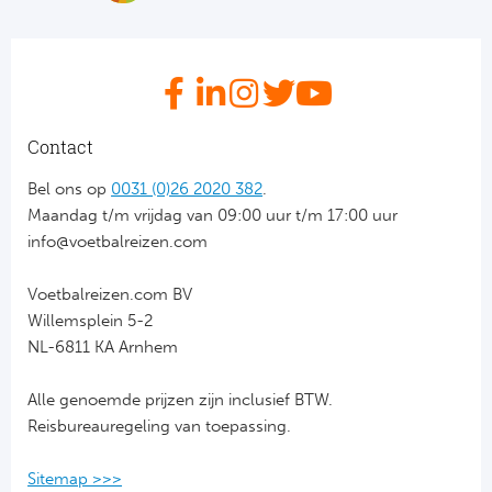
Bo
Ma
Co
SS 
Contact
Ud
Bel ons op
0031 (0)26 2020 382
.
Maandag t/m vrijdag van 09:00 uur t/m 17:00 uur
To
info@voetbalreizen.com
Duits
Voetbalreizen.com BV
Willemsplein 5-2
Bo
NL-6811 KA Arnhem
Ba
Alle genoemde prijzen zijn inclusief BTW.
Reisbureauregeling van toepassing.
We
Sitemap >>>