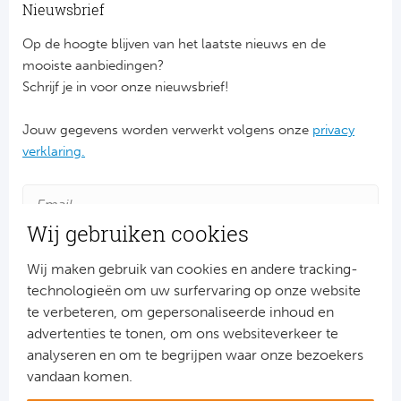
Ba
Nieuwsbrief
Op de hoogte blijven van het laatste nieuws en de
He
mooiste aanbiedingen?
Bo
Schrijf je in voor onze nieuwsbrief!
Uni
Jouw gegevens worden verwerkt volgens onze
privacy
verklaring.
Ha
Frankr
Wij gebruiken cookies
Par
Wij maken gebruik van cookies en andere tracking-
technologieën om uw surfervaring op onze website
Ol
te verbeteren, om gepersonaliseerde inhoud en
advertenties te tonen, om ons websiteverkeer te
OG
Aanmelden
analyseren en om te begrijpen waar onze bezoekers
Snel naar
vandaan komen.
Portu