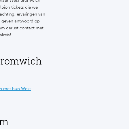
en naar West Bromwich
bion tickets die we
achting, ervaringen van
we geven antwoord op
eem gerust contact met
lreis!
 Bromwich
en met hun West
am