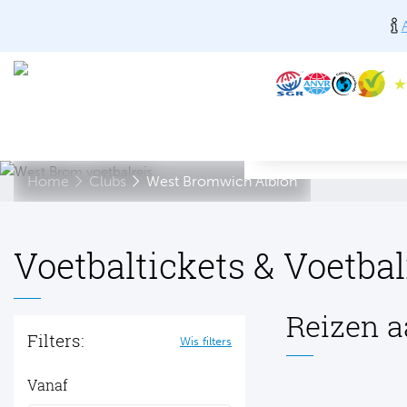
Home
Clubs
West Bromwich Albion
Voetbaltickets & Voetba
Reizen a
Filters:
Wis filters
Vanaf