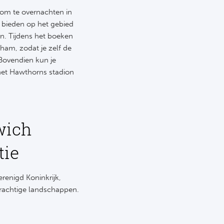
 om te overnachten in
e bieden op het gebied
n. Tijdens het boeken
ngham, zodat je zelf de
. Bovendien kun je
het Hawthorns stadion
wich
tie
renigd Koninkrijk,
erachtige landschappen.