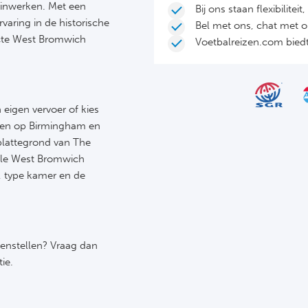
 inwerken. Met een
Bij ons staan flexibilite
varing in de historische
Bel met ons, chat met 
cte West Bromwich
Voetbalreizen.com biedt 
eigen vervoer of kies
egen op Birmingham en
 plattegrond van The
iële West Bromwich
el, type kamer en de
menstellen? Vraag dan
ie.