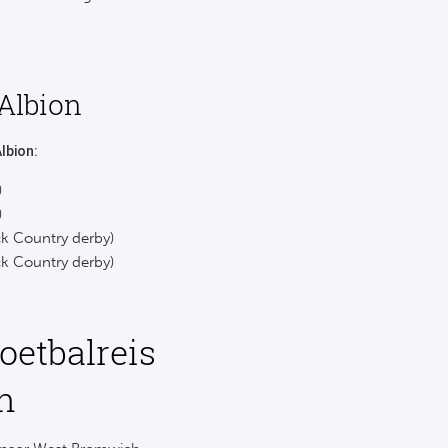
Albion
lbion:
)
)
k Country derby)
k Country derby)
oetbalreis
n