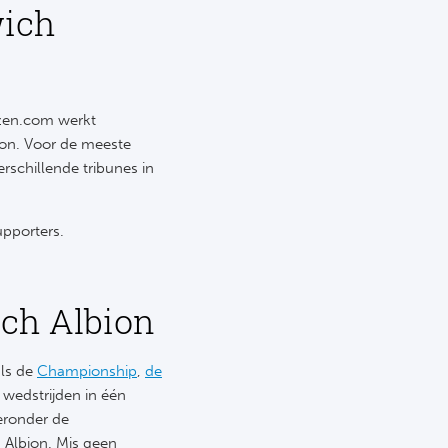
wich
izen.com werkt
bion. Voor de meeste
rschillende tribunes in
pporters.
ch Albion
als de
Championship
,
de
 wedstrijden in één
eronder de
 Albion. Mis geen