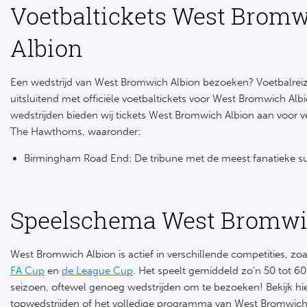
Voetbaltickets West Brom
Albion
Een wedstrijd van West Bromwich Albion bezoeken? Voetbalre
uitsluitend met officiële voetbaltickets voor West Bromwich Al
wedstrijden bieden wij tickets West Bromwich Albion aan voor ve
The Hawthorns, waaronder:
Birmingham Road End: De tribune met de meest fanatieke su
Speelschema West Bromwi
West Bromwich Albion is actief in verschillende competities, zo
FA Cup
en
de League Cup
. Het speelt gemiddeld zo'n 50 tot 60
seizoen, oftewel genoeg wedstrijden om te bezoeken! Bekijk hi
topwedstrijden of het volledige programma van West Bromwich