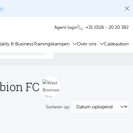
n!
+31 (0)26 - 20 20 382
Agent login
ality & Business
Trainingskampen
Over ons
Cadeaubon
lbion FC
Sorteren op: