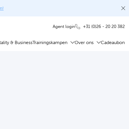
n!
+31 (0)26 - 20 20 382
Agent login
ality & Business
Trainingskampen
Over ons
Cadeaubon