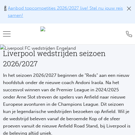
Aanbod topcompetities 2026/2027 live! Stel nu jouw reis
samen!
Teru
Teru
Teru
Teru
Teru
Liverpool wedstrijden seizoen
Alle w
Alle w
Alle w
Train
FAQ
2026/2027
Engel
Europ
Engel
Blog
Tr
In het seizoen 2026/2027 beginnen de "Reds" aan een nieuw
Spanj
Conta
Ch
Liv
Tra
hoofdstuk onder de nieuwe coach Andoni Iraola. Na het
succesvol winnen van de Premier League in 2024/2025
Italië
Revie
Eu
Ma
Train
onder Arne Slot streven de spelers van Anfield naar nieuwe
Europese avonturen in de Champions League. Dit seizoen
Duits
Ons k
Co
Man
Train
kun je legendarische wedstrijden bezoeken op Anfield. Wil je
de wedstrijd beleven vanaf de beroemde Kop of de sfeer
Frankr
Over 
Ars
Engel
Tr
proeven vanuit de nieuwe Anfield Road Stand, bij Liverpool is
Portu
Offer
de beleving altijd uniek.