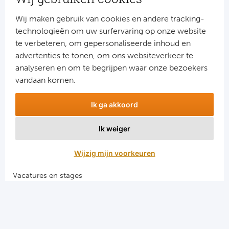
Cel
Wij maken gebruik van cookies en andere tracking-
technologieën om uw surfervaring op onze website
Ra
te verbeteren, om gepersonaliseerde inhoud en
advertenties te tonen, om ons websiteverkeer te
Ab
Aanmelden
analyseren en om te begrijpen waar onze bezoekers
Snel naar
vandaan komen.
Turkij
Combinatiereizen voetbal en darts
Ik ga akkoord
Bes
Voetbalreizen FC Barcelona
Voetbalreizen Manchester City FC
Ik weiger
Fe
Voetbalreizen Manchester United
Voetbalreizen Liverpool FC
Wijzig mijn voorkeuren
Gal
Vacatures en stages
België
Voetbalgarant regeling
Cl
Algemene voorwaarden
Privacy en cookies