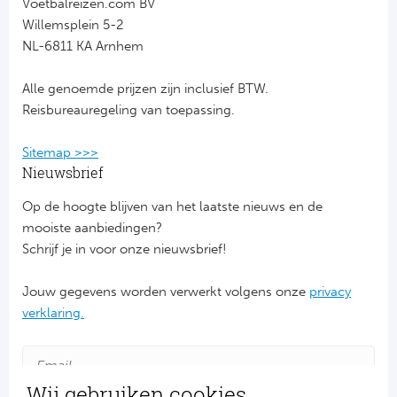
Voetbalreizen.com BV
Willemsplein 5-2
FC
NL-6811 KA Arnhem
Ben
Alle genoemde prijzen zijn inclusief BTW.
Reisbureauregeling van toepassing.
Sp
Sitemap >>>
SC
Nieuwsbrief
Est
Op de hoogte blijven van het laatste nieuws en de
mooiste aanbiedingen?
Ca
Schrijf je in voor onze nieuwsbrief!
CD
Jouw gegevens worden verwerkt volgens onze
privacy
verklaring.
Es
Schot
Wij gebruiken cookies