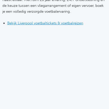
Cel
Turkij
de keuze tussen een vliegarrangement of eigen vervoer, boek
je een volledig verzorgde voetbalervaring.
Cá
Süp
Bekijk Liverpool voetbaltickets & voetbalreizen
Italië
Overi
AC
Ch
Int
Eks
SS
Oos
AS
Sup
Ju
Sup
ACF
Lig
At
Bra