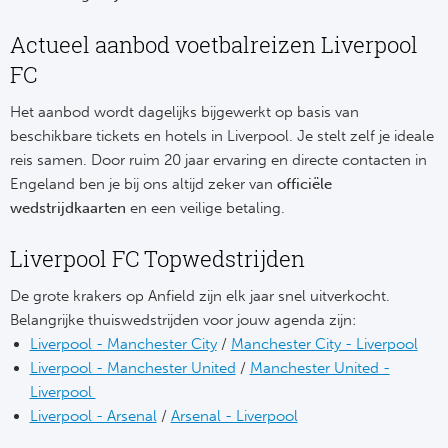
Su
Pr
Train
Turkij
Voetb
Actueel aanbod voetbalreizen Liverpool
To
Ch
FC
Tra
Schot
Ch
Le
Het aanbod wordt dagelijks bijgewerkt op basis van
Train
België
beschikbare tickets en hotels in Liverpool. Je stelt zelf je ideale
Cry
Le
reis samen. Door ruim 20 jaar ervaring en directe contacten in
Overi
Tr
Fu
Engeland ben je bij ons altijd zeker van
officiële
FA
wedstrijdkaarten
en een veilige betaling.
Tra
De
Ev
Le
Liverpool FC Topwedstrijden
Tra
Po
Ast
Co
De grote krakers op Anfield zijn elk jaar snel uitverkocht.
Tr
Oos
Belangrijke thuiswedstrijden voor jouw agenda zijn:
Le
Spanj
Liverpool - Manchester City
/
Manchester City - Liverpool
Tr
Tsj
Ip
Liverpool - Manchester United
/
Manchester United -
Pri
Liverpool
Tra
Ser
Qu
Liverpool - Arsenal
/
Arsenal - Liverpool
Seg