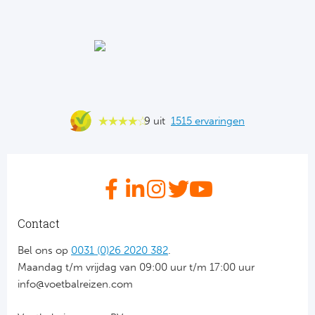
Ba
He
Bo
Uni
9 uit
1515 ervaringen
Ha
Frankr
Par
Contact
Ol
Bel ons op
0031 (0)26 2020 382
.
Maandag t/m vrijdag van 09:00 uur t/m 17:00 uur
OG
info@voetbalreizen.com
Portu