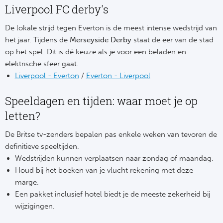
Tr
Bra
So
Liverpool FC derby's
Co
Ver
De lokale strijd tegen Everton is de meest intense wedstrijd van
Spanj
het jaar. Tijdens de
Merseyside Derby
staat de eer van de stad
Su
Arg
op het spel. Dit is dé keuze als je voor een beladen en
Rea
elektrische sfeer gaat.
Italië
Liverpool - Everton
/
Everton - Liverpool
FC
Ser
Speeldagen en tijden: waar moet je op
Atl
letten?
Cop
Val
De Britse tv-zenders bepalen pas enkele weken van tevoren de
Duits
definitieve speeltijden.
Sev
Wedstrijden kunnen verplaatsen naar zondag of maandag.
Bu
Houd bij het boeken van je vlucht rekening met deze
Rea
marge.
2. 
Een pakket inclusief hotel biedt je de meeste zekerheid bij
Ath
wijzigingen.
DF
Rea