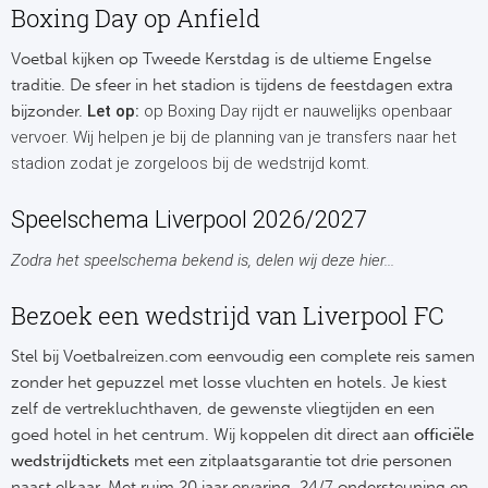
Boxing Day op Anfield
Frankr
Ma
Voetbal kijken op Tweede Kerstdag is de ultieme Engelse
traditie. De sfeer in het stadion is tijdens de feestdagen extra
RC
Lig
bijzonder.
Let op:
op Boxing Day rijdt er nauwelijks openbaar
vervoer. Wij helpen je bij de planning van je transfers naar het
Gi
België
stadion zodat je zorgeloos bij de wedstrijd komt.
RC
Jup
Speelschema Liverpool 2026/2027
La
Zodra het speelschema bekend is, delen wij deze hier...
Portu
CA
Bezoek een wedstrijd van Liverpool FC
Pri
CD
Stel bij Voetbalreizen.com eenvoudig een complete reis samen
Schot
zonder het gepuzzel met losse vluchten en hotels. Je kiest
CD 
zelf de vertrekluchthaven, de gewenste vliegtijden en een
Sco
goed hotel in het centrum. Wij koppelen dit direct aan
officiële
Co
wedstrijdtickets
met een zitplaatsgarantie tot drie personen
naast elkaar. Met ruim 20 jaar ervaring, 24/7 ondersteuning en