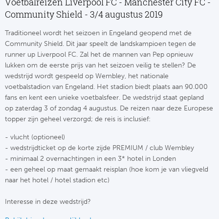
Voetbalreizen Liverpool FC - Manchester City FC -
Tr
Bra
So
Community Shield - 3/4 augustus 2019
Co
Ver
Spanj
Traditioneel wordt het seizoen in Engeland geopend met de
Su
Community Shield. Dit jaar speelt de landskampioen tegen de
Arg
runner up Liverpool FC. Zal het de mannen van Pep opnieuw
Rea
lukken om de eerste prijs van het seizoen veilig te stellen? De
Italië
wedstrijd wordt gespeeld op Wembley, het nationale
FC
voetbalstadion van Engeland. Het stadion biedt plaats aan 90.000
Ser
fans en kent een unieke voetbalsfeer. De wedstrijd staat gepland
Atl
op zaterdag 3 of zondag 4 augustus. De reizen naar deze Europese
Cop
topper zijn geheel verzorgd; de reis is inclusief:
Val
- vlucht (optioneel)
Duits
Sev
- wedstrijdticket op de korte zijde PREMIUM / club Wembley
- minimaal 2 overnachtingen in een 3* hotel in Londen
Bu
Rea
- een geheel op maat gemaakt reisplan (hoe kom je van vliegveld
naar het hotel / hotel stadion etc)
2. 
Ath
Interesse in deze wedstrijd?
DF
Rea