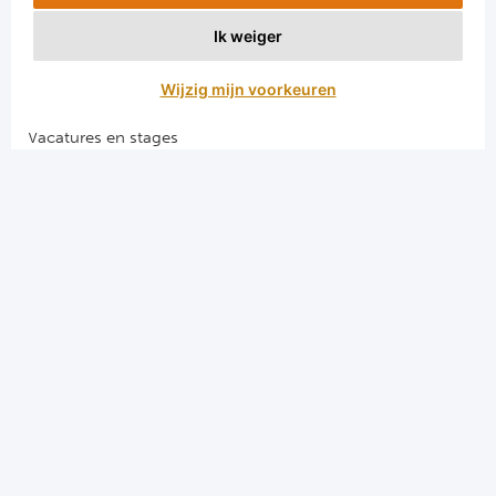
Voetbalreizen Manchester City FC
Ik weiger
Voetbalreizen Manchester United
Voetbalreizen Liverpool FC
Wijzig mijn voorkeuren
Vacatures en stages
Voetbalgarant regeling
Algemene voorwaarden
Privacy en cookies
El Clasico voetbalreizen
Merseyside voetbalreizen
Derby della Capitale voetbalreizen
Programma's
Programma Champions League
Programma Premier League
Programma La Liga