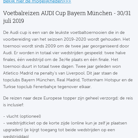
Bekijk hier de mogelijkheden>>>
Frankr
Ma
Voetbalreizen AUDI Cup Bayern München - 30/31
juli 2019
RC
Lig
De Audi cup is een van de leukste voetbaltoernooien die in de
Gi
voorbereiding van het seizoen 2019-2020 wordt gehouden. Het
België
toernooi wordt sinds 2009 om de twee jaar georganiseerd door
Audi. Er worden in totaal vier wedstrijden gespeeld: twee halve
RC
Jup
finales, één wedstrijd om de 3e/4e plaats en één finale. Het
toernooi duurt in totaal twee dagen. Twee jaar geleden won
La
Atletico Madrid na penalty’s van Liverpool. Dit jaar staan de
Portu
topclubs Bayern München, Real Madrid, Tottenham Hotspur en de
CA
Turkse topclub Fenerbahçe tegenover elkaar.
Pri
CD
De reizen naar deze Europese topper zijn geheel verzorgd; de reis
is inclusief:
Schot
CD 
- vlucht (optioneel)
Sco
- wedstrijdticket op de korte zijde (online kun je zelf je plaatsen
Co
upgraden) (je kijrgt toegang tot beide wedstrijden op een
wedstrijddag)