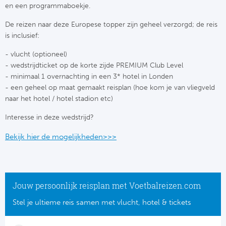
en een programmaboekje.
Bo
Ma
De reizen naar deze Europese topper zijn geheel verzorgd; de reis
is inclusief:
Co
- vlucht (optioneel)
SS 
- wedstrijdticket op de korte zijde PREMIUM Club Level
- minimaal 1 overnachting in een 3* hotel in Londen
Ud
- een geheel op maat gemaakt reisplan (hoe kom je van vliegveld
naar het hotel / hotel stadion etc)
To
Interesse in deze wedstrijd?
Duits
Bekijk hier de mogelijkheden>>>
Bo
Ba
Jouw persoonlijk reisplan met Voetbalreizen.com
Stel je ultieme reis samen met vlucht, hotel & tickets
We