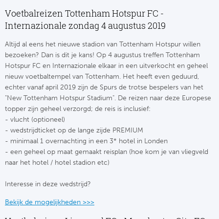
Su
Pr
Train
Voetbalreizen Tottenham Hotspur FC -
Turkij
Voetb
To
Internazionale zondag 4 augustus 2019
Ch
Tra
Schot
Altijd al eens het nieuwe stadion van Tottenham Hotspur willen
Ch
Le
bezoeken? Dan is dit je kans! Op 4 augustus treffen Tottenham
Train
België
Hotspur FC en Internazionale elkaar in een uitverkocht en geheel
Cry
Le
nieuw voetbaltempel van Tottenham. Het heeft even geduurd,
Overi
Tr
echter vanaf april 2019 zijn de Spurs de trotse bespelers van het
Fu
FA
"New Tottenham Hotspur Stadium". De reizen naar deze Europese
Tra
De
topper zijn geheel verzorgd; de reis is inclusief:
Ev
Le
- vlucht (optioneel)
Tra
Po
- wedstrijdticket op de lange zijde PREMIUM
Ast
Co
- minimaal 1 overnachting in een 3* hotel in Londen
- een geheel op maat gemaakt reisplan (hoe kom je van vliegveld
Tr
Oos
Le
naar het hotel / hotel stadion etc)
Spanj
Tr
Tsj
Ip
Interesse in deze wedstrijd?
Pri
Tra
Ser
Qu
Bekijk de mogelijkheden >>>
Seg