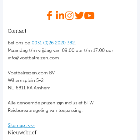
RS
Ro
Contact
KA
Bel ons op
0031 (0)26 2020 382
.
Ce
Maandag t/m vrijdag van 09:00 uur t/m 17:00 uur
info@voetbalreizen.com
Sta
Voetbalreizen.com BV
Overi
Willemsplein 5-2
NL-6811 KA Arnhem
FC
Alle genoemde prijzen zijn inclusief BTW.
FK 
Reisbureauregeling van toepassing.
Spa
Sitemap >>>
Nieuwsbrief
Ra