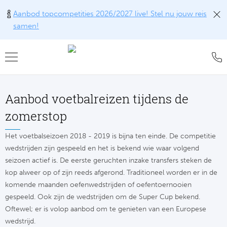
Aanbod topcompetities 2026/2027 live! Stel nu jouw reis
samen!
Teru
Teru
Teru
Teru
Teru
Alle w
Alle w
Alle w
Train
FAQ
Aanbod voetbalreizen tijdens de
Engel
Europ
Engel
Blog
Tr
zomerstop
Spanj
Conta
Ch
Liv
Tra
Het voetbalseizoen 2018 - 2019 is bijna ten einde. De competitie
wedstrijden zijn gespeeld en het is bekend wie waar volgend
Italië
Revie
Eu
Ma
seizoen actief is. De eerste geruchten inzake transfers steken de
Train
kop alweer op of zijn reeds afgerond. Traditioneel worden er in de
Duits
Ons k
Co
Man
Train
komende maanden oefenwedstrijden of oefentoernooien
gespeeld. Ook zijn de wedstrijden om de Super Cup bekend.
Frankr
Over 
Ars
Engel
Oftewel; er is volop aanbod om te genieten van een Europese
Tr
wedstrijd.
Portu
Offer