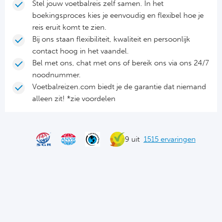
Ba
Stel jouw voetbalreis zelf samen. In het
boekingsproces kies je eenvoudig en flexibel hoe je
He
reis eruit komt te zien.
Bij ons staan flexibiliteit, kwaliteit en persoonlijk
Bo
contact hoog in het vaandel.
Bel met ons, chat met ons of bereik ons via ons 24/7
Uni
noodnummer.
Voetbalreizen.com biedt je de garantie dat niemand
Ha
alleen zit! *zie voordelen
Frankr
9 uit
1515 ervaringen
Par
Ol
OG
Portu