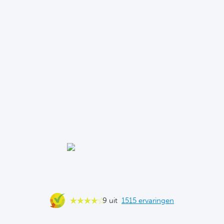
Cel
Ra
Ab
Turkij
Bes
Fe
Gal
België
9 uit
1515 ervaringen
Cl