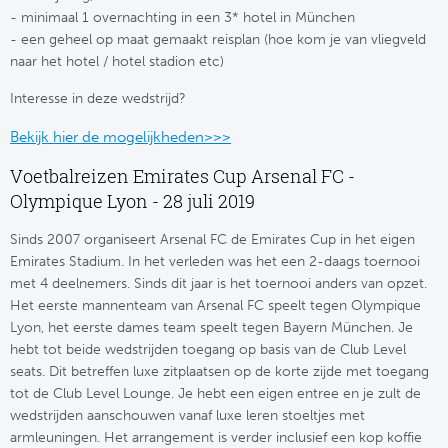
Cel
Turkij
- minimaal 1 overnachting in een 3* hotel in München
- een geheel op maat gemaakt reisplan (hoe kom je van vliegveld
Cá
Süp
naar het hotel / hotel stadion etc)
Interesse in deze wedstrijd?
Italië
Overi
Bekijk hier de mogelijkheden>>>
AC
Ch
Voetbalreizen Emirates Cup Arsenal FC -
Int
Olympique Lyon - 28 juli 2019
Eks
Sinds 2007 organiseert Arsenal FC de Emirates Cup in het eigen
SS
Oos
Emirates Stadium. In het verleden was het een 2-daags toernooi
met 4 deelnemers. Sinds dit jaar is het toernooi anders van opzet.
AS
Sup
Het eerste mannenteam van Arsenal FC speelt tegen Olympique
Lyon, het eerste dames team speelt tegen Bayern München. Je
Ju
Sup
hebt tot beide wedstrijden toegang op basis van de Club Level
seats. Dit betreffen luxe zitplaatsen op de korte zijde met toegang
ACF
Lig
tot de Club Level Lounge. Je hebt een eigen entree en je zult de
wedstrijden aanschouwen vanaf luxe leren stoeltjes met
At
Bra
armleuningen. Het arrangement is verder inclusief een kop koffie