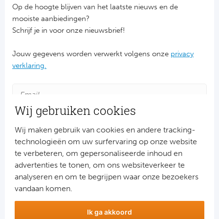
Op de hoogte blijven van het laatste nieuws en de
Riv
mooiste aanbiedingen?
Schrijf je in voor onze nieuwsbrief!
Rod
Jouw gegevens worden verwerkt volgens onze
privacy
Sla
verklaring.
Boc
Fl
Wij gebruiken cookies
Wi
Wij maken gebruik van cookies en andere tracking-
technologieën om uw surfervaring op onze website
KS 
te verbeteren, om gepersonaliseerde inhoud en
advertenties te tonen, om ons websiteverkeer te
Aanmelden
Fl
analyseren en om te begrijpen waar onze bezoekers
Snel naar
vandaan komen.
New
Combinatiereizen voetbal en darts
Ik ga akkoord
Voetbalreizen FC Barcelona