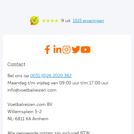
Ro
KA
9 uit
1515 ervaringen
Ce
Sta
Overi
Contact
FC
Bel ons op
0031 (0)26 2020 382
.
Maandag t/m vrijdag van 09:00 uur t/m 17:00 uur
FK 
info@voetbalreizen.com
Spa
Voetbalreizen.com BV
Willemsplein 5-2
Ra
NL-6811 KA Arnhem
Riv
Alle genoemde prijzen zijn inclusief BTW.