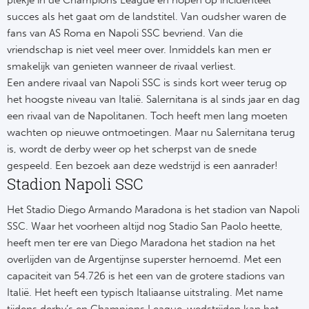
Su
plekje in de Champions League en hopen op incidenteel
Pr
Train
succes als het gaat om de landstitel. Van oudsher waren de
Turkij
Voetb
To
fans van AS Roma en Napoli SSC bevriend. Van die
Ch
Tra
vriendschap is niet veel meer over. Inmiddels kan men er
Schot
Ch
smakelijk van genieten wanneer de rivaal verliest.
Le
Een andere rivaal van Napoli SSC is sinds kort weer terug op
Train
België
Cry
het hoogste niveau van Italië. Salernitana is al sinds jaar en dag
Le
een rivaal van de Napolitanen. Toch heeft men lang moeten
Overi
Tr
Fu
wachten op nieuwe ontmoetingen. Maar nu Salernitana terug
FA
is, wordt de derby weer op het scherpst van de snede
Tra
De
Ev
gespeeld. Een bezoek aan deze wedstrijd is een aanrader!
Le
Stadion Napoli SSC
Tra
Po
Ast
Co
Het Stadio Diego Armando Maradona is het stadion van Napoli
Tr
Oos
Le
SSC. Waar het voorheen altijd nog Stadio San Paolo heette,
Spanj
heeft men ter ere van Diego Maradona het stadion na het
Tr
Tsj
Ip
overlijden van de Argentijnse superster hernoemd. Met een
Pri
capaciteit van 54.726 is het een van de grotere stadions van
Tra
Ser
Qu
Italië. Het heeft een typisch Italiaanse uitstraling. Met name
Seg