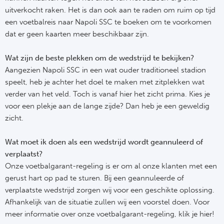
uitverkocht raken. Het is dan ook aan te raden om ruim op tijd
Bo
Ma
een voetbalreis naar Napoli SSC te boeken om te voorkomen
dat er geen kaarten meer beschikbaar zijn.
Co
Wat zijn de beste plekken om de wedstrijd te bekijken?
SS 
Aangezien Napoli SSC in een wat ouder traditioneel stadion
Ud
speelt, heb je achter het doel te maken met zitplekken wat
verder van het veld. Toch is vanaf hier het zicht prima. Kies je
To
voor een plekje aan de lange zijde? Dan heb je een geweldig
zicht.
Duits
Wat moet ik doen als een wedstrijd wordt geannuleerd of
verplaatst?
Bo
Onze voetbalgarant-regeling is er om al onze klanten met een
gerust hart op pad te sturen. Bij een geannuleerde of
Ba
verplaatste wedstrijd zorgen wij voor een geschikte oplossing.
Afhankelijk van de situatie zullen wij een voorstel doen. Voor
We
meer informatie over onze voetbalgarant-regeling, klik je hier!