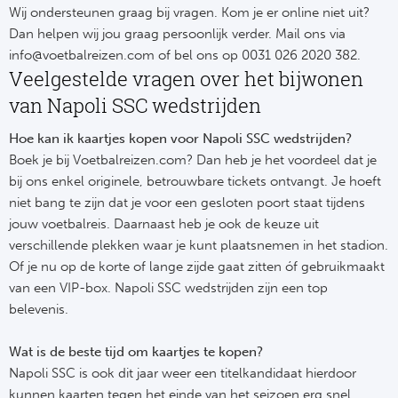
Cel
Turkij
Wij ondersteunen graag bij vragen. Kom je er online niet uit?
Dan helpen wij jou graag persoonlijk verder. Mail ons via
Cá
Süp
info@voetbalreizen.com of bel ons op 0031 026 2020 382.
Veelgestelde vragen over het bijwonen
Italië
Overi
van Napoli SSC wedstrijden
AC
Ch
Hoe kan ik kaartjes kopen voor Napoli SSC wedstrijden?
Boek je bij Voetbalreizen.com? Dan heb je het voordeel dat je
Int
Eks
bij ons enkel originele, betrouwbare tickets ontvangt. Je hoeft
niet bang te zijn dat je voor een gesloten poort staat tijdens
SS
Oos
jouw voetbalreis. Daarnaast heb je ook de keuze uit
verschillende plekken waar je kunt plaatsnemen in het stadion.
AS
Sup
Of je nu op de korte of lange zijde gaat zitten óf gebruikmaakt
van een VIP-box. Napoli SSC wedstrijden zijn een top
Ju
Sup
belevenis.
ACF
Lig
Wat is de beste tijd om kaartjes te kopen?
Napoli SSC is ook dit jaar weer een titelkandidaat hierdoor
At
Bra
kunnen kaarten tegen het einde van het seizoen erg snel