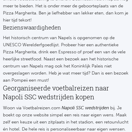
meer te bieden. Het is onder meer de geboorteplaats van de
Frankr
Ma
Pizza Margherita. Ben je liefhebber van lekker eten, dan kom je
hier tijd tekort!
RC
Lig
Bezienswaardigheden
Gi
Het historisch centrum van Napels is opgenomen op de
België
UNESCO Werelderfgoedlijst. Probeer hier een authentieke
RC
Pizza Margherita, drink een Espresso of proef een van de vele
Jup
heerlijke streetfood. Naast een bezoek aan het historische
La
centrum van Napels mag ook het Koninklijk Paleis niet
Portu
overgeslagen worden. Heb je wat meer tijd? Dan is een bezoek
CA
aan Pompeii een must!
Pri
Georganiseerde voetbalreizen naar
CD
Napoli SSC wedstrijden kopen
Schot
CD 
Woon via Voetbalreizen.com
Napoli SSC wedstrijden
bij. Je
boekt op onze website simpel een reis naar eigen wens. Maak
Sco
Co
zelf een keuze uit een zitplaats in het stadion, een retourvlucht
én hotel. De hele reis is personaliseerbaar naar eigen wensen.