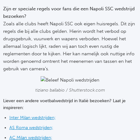
Ba
Zijn er speciale regels voor fans die een Napoli SSC wedstrijd
He
bezoeken?
Zoals alle clubs heeft Napoli SSC ook eigen huisregels. Dit zijn
Bo
regels die bij alle clubs gelden. Hierin wordt het verbod op
drugsgebruik, vuurwerk en wapens verboden. Hoewel het
Uni
allemaal logisch lijkt, raden wij aan toch even rustig de
reglementen door te kijken. Hier kan namelijk ook nuttige info
Ha
worden genoemd omtrent het meenemen van tassen en het
gebruik van camera’s.
Frankr
tiziano ballabio / Shutterstock.com
Par
Liever een andere voetbalwedstrijd in Italië bezoeken? Laat je
Ol
inspireren:
Inter Milan wedstrijden;
OG
AS Roma wedstrijden;
Portu
AC Milan wedstrijden;