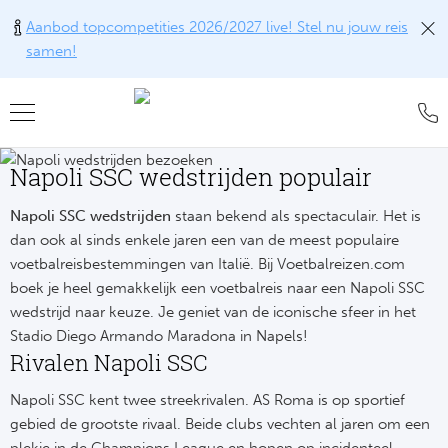
Aanbod topcompetities 2026/2027 live! Stel nu jouw reis
samen!
Teru
Teru
Teru
Teru
Teru
Napoli SSC wedstrijden populair
Alle w
Alle w
Alle w
Train
FAQ
Engel
Europ
Engel
Blog
Napoli SSC wedstrijden
staan bekend als spectaculair. Het is
Tr
dan ook al sinds enkele jaren een van de meest populaire
Spanj
Conta
Ch
Liv
voetbalreisbestemmingen van Italië. Bij Voetbalreizen.com
Tra
boek je heel gemakkelijk een voetbalreis naar een Napoli SSC
Italië
Revie
Eu
Ma
wedstrijd naar keuze. Je geniet van de iconische sfeer in het
Train
Stadio Diego Armando Maradona in Napels!
Duits
Ons k
Co
Man
Rivalen Napoli SSC
Train
Frankr
Over 
Napoli SSC kent twee streekrivalen. AS Roma is op sportief
Ars
Engel
Tr
gebied de grootste rivaal. Beide clubs vechten al jaren om een
Portu
Offer