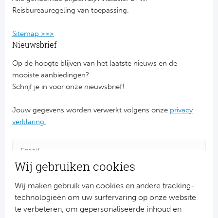
Reisbureauregeling van toepassing.
Rod
Sitemap >>>
Sla
Nieuwsbrief
Boc
Op de hoogte blijven van het laatste nieuws en de
mooiste aanbiedingen?
Fl
Schrijf je in voor onze nieuwsbrief!
Wi
Jouw gegevens worden verwerkt volgens onze
privacy
verklaring.
KS 
Fl
Wij gebruiken cookies
New
Wij maken gebruik van cookies en andere tracking-
technologieën om uw surfervaring op onze website
te verbeteren, om gepersonaliseerde inhoud en