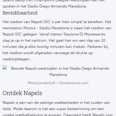
tijdens derby’s en Champions League-wedstrijden kan het
Tr
Bra
So
spoken in het Stadio Diego Armando Maradona.
Co
Bereikbaarheid
Ver
Spanj
Su
Het stadion van Napoli SSC is per trein simpel te bereiken. Het
Arg
treinstation Mostra - Stadio Maradona is naast het stadion van
Rea
Napoli SSC gelegen. Vanaf station Stazione Di Montesanto
Italië
stap je op in het centrum. Het gaat hier om een ritje van 10
FC
minuten die je elke twintig minuten kan maken. Parkeren bij
Ser
het stadion wordt afgeraden vanwege de drukte op
Atl
wedstrijddagen.
Cop
Val
Duits
Sev
PhotoLondonUK / Shutterstock.com
Bu
Rea
Ontdek Napels
2. 
Ath
Napels is een van de weinige voetbalsteden in het zuiden van
Italië. Mede daarom is het een super bestemming om een
DF
Rea
unieke voetbalbeleving te ervaren. Daarnaast heeft Napels nog