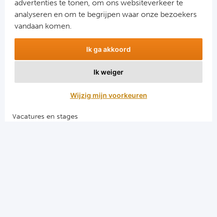
advertenties te tonen, om ons websiteverkeer te
Aanmelden
analyseren en om te begrijpen waar onze bezoekers
Snel naar
vandaan komen.
Combinatiereizen voetbal en darts
Ik ga akkoord
Voetbalreizen FC Barcelona
Voetbalreizen Manchester City FC
Ik weiger
Voetbalreizen Manchester United
Voetbalreizen Liverpool FC
Wijzig mijn voorkeuren
Vacatures en stages
Voetbalgarant regeling
Algemene voorwaarden
Privacy en cookies
El Clasico voetbalreizen
Merseyside voetbalreizen
Derby della Capitale voetbalreizen