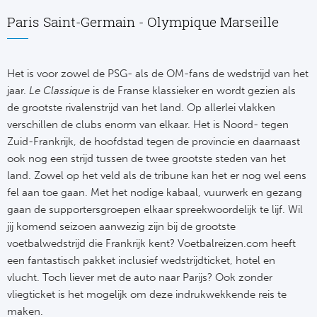
Paris Saint-Germain - Olympique Marseille
Frankr
Ma
RC
Lig
Het is voor zowel de PSG- als de OM-fans de wedstrijd van het
jaar.
Le Classique
is de Franse klassieker en wordt gezien als
Gi
België
de grootste rivalenstrijd van het land. Op allerlei vlakken
RC
verschillen de clubs enorm van elkaar. Het is Noord- tegen
Jup
Zuid-Frankrijk, de hoofdstad tegen de provincie en daarnaast
La
ook nog een strijd tussen de twee grootste steden van het
Portu
land. Zowel op het veld als de tribune kan het er nog wel eens
CA
fel aan toe gaan. Met het nodige kabaal, vuurwerk en gezang
Pri
gaan de supportersgroepen elkaar spreekwoordelijk te lijf. Wil
CD
jij komend seizoen aanwezig zijn bij de grootste
voetbalwedstrijd die Frankrijk kent? Voetbalreizen.com heeft
Schot
CD 
een fantastisch pakket inclusief wedstrijdticket, hotel en
vlucht. Toch liever met de auto naar Parijs? Ook zonder
Sco
Co
vliegticket is het mogelijk om deze indrukwekkende reis te
maken.