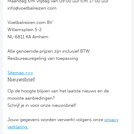
Maandag t/m vrijdag van 09:00 uur t/m 17:00 uur
Ro
info@voetbalreizen.com
KA
Voetbalreizen.com BV
Willemsplein 5-2
Ce
NL-6811 KA Arnhem
Sta
Alle genoemde prijzen zijn inclusief BTW.
Reisbureauregeling van toepassing.
Overi
Sitemap >>>
FC
Nieuwsbrief
FK 
Op de hoogte blijven van het laatste nieuws en de
mooiste aanbiedingen?
Spa
Schrijf je in voor onze nieuwsbrief!
Ra
Jouw gegevens worden verwerkt volgens onze
privacy
verklaring.
Riv