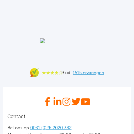
Ra
Ab
Turkij
Bes
Fe
9 uit
1515 ervaringen
Gal
België
Cl
Contact
RS
Bel ons op
0031 (0)26 2020 382
.