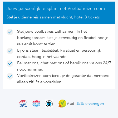
Tr
Bra
So
Jouw persoonlijk reisplan met Voetbalreizen.com
Co
Ver
Stel je ultieme reis samen met vlucht, hotel & tickets
Spanj
Su
Arg
Rea
Stel jouw voetbalreis zelf samen. In het
Italië
boekingsproces kies je eenvoudig en flexibel hoe je
FC
reis eruit komt te zien.
Ser
Bij ons staan flexibiliteit, kwaliteit en persoonlijk
Atl
contact hoog in het vaandel.
Cop
Bel met ons, chat met ons of bereik ons via ons 24/7
Val
noodnummer.
Duits
Voetbalreizen.com biedt je de garantie dat niemand
Sev
alleen zit! *zie voordelen
Bu
Rea
2. 
Ath
9 uit
1515 ervaringen
DF
Rea