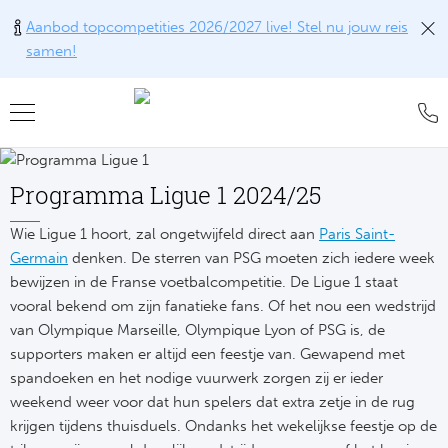
Aanbod topcompetities 2026/2027 live! Stel nu jouw reis
samen!
Teru
Teru
Teru
Teru
Teru
Alle w
Alle w
Alle w
Train
FAQ
Programma Ligue 1 2024/25
Engel
Europ
Engel
Blog
Tr
Wie Ligue 1 hoort, zal ongetwijfeld direct aan
Paris Saint-
Germain
denken. De sterren van PSG moeten zich iedere week
Spanj
Conta
Ch
Liv
Tra
bewijzen in de Franse voetbalcompetitie. De Ligue 1 staat
Italië
Revie
vooral bekend om zijn fanatieke fans. Of het nou een wedstrijd
Eu
Ma
Train
van Olympique Marseille, Olympique Lyon of PSG is, de
Duits
Ons k
supporters maken er altijd een feestje van. Gewapend met
Co
Man
Train
spandoeken en het nodige vuurwerk zorgen zij er ieder
Frankr
Over 
Ars
weekend weer voor dat hun spelers dat extra zetje in de rug
Engel
Tr
krijgen tijdens thuisduels. Ondanks het wekelijkse feestje op de
Portu
Offer