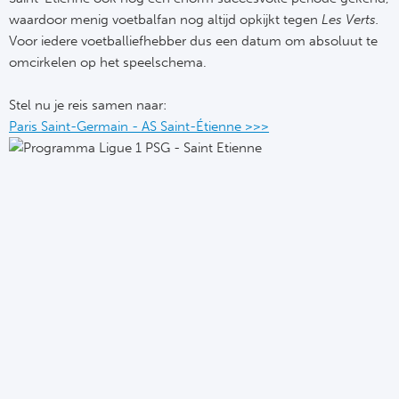
Ba
waardoor menig voetbalfan nog altijd opkijkt tegen
Les Verts.
Voor iedere voetballiefhebber dus een datum om absoluut te
He
omcirkelen op het speelschema.
Bo
Stel nu je reis samen naar:
Uni
Paris Saint-Germain - AS Saint-Étienne >>>
Ha
Frankr
Par
Ol
OG
Portu