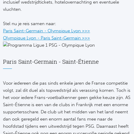
inclusief wedstrijdtickets, hotelovernachting en eventuele
Bo
Ma
vluchten.
Co
Stel nu je reis samen naar:
Paris Saint-Germain - Olympique Lyon >>>
SS 
Olympique Lyon - Paris Saint-Germain >>>
Ud
Paris Saint-Germain - Saint-Étienne
To
Duits
Voor iedereen die pas sinds enkele jaren de Franse competitie
volgt, zal dit duel als topwedstrijd als verassing komen. Toch is
Bo
het voor iedere Frans-voetbalkenner geen gekke keuze zijn. AS
Saint-Étienne is een van de clubs in Frankrijk met een enorme
Ba
supportersschare. De club uit het midden van het land neemt
dan ook geregeld een enorm aantal fans mee naar de
We
hoofdstad tijdens een uitwedstrijd tegen PSG. Daarnaast heeft
Saint-Étienne ook nog een enorm succesvolle periode gekend,