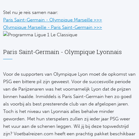
Cel
Turkij
Stel nu je reis samen naar:
Cá
Süp
Paris Saint-Germain - Olympique Marseille >>>
Olympique Marseille - Paris Saint-Germain >>>
Italië
Overi
AC
Ch
Paris Saint-Germain - Olympique Lyonnais
Int
Eks
Voor de supporters van Olympique Lyon moet de opkomst van
SS
Oos
PSG een bittere pil zijn geweest. Voor de succesvolle periode
van de Parijzenaren was het voornamelijk Lyon dat de prijzen
AS
Sup
binnen haalde. Inmiddels is Paris Saint-Germain hen zo goed
als voorbij als best presterende club van de afgelopen jaren.
Ju
Sup
Toch is het niveau van Lyonnais alles behalve minder
ACF
geworden. Met hun sterspelers zullen zij ieder jaar PSG weer
Lig
het vuur aan de schenen leggen. Wil jij bij deze topwedstrijd
At
zijn? Voetbalreizen.com heeft een prachtig pakket beschikbaar
Bra