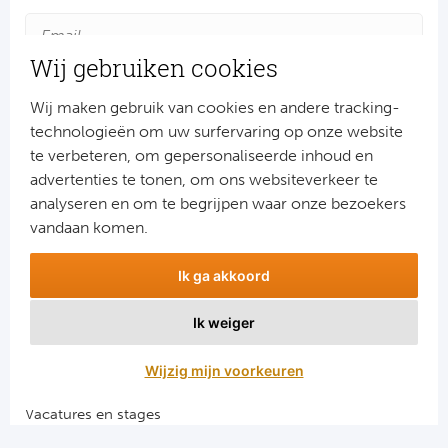
Rod
Wij gebruiken cookies
Sla
Wij maken gebruik van cookies en andere tracking-
Boc
technologieën om uw surfervaring op onze website
te verbeteren, om gepersonaliseerde inhoud en
Fl
advertenties te tonen, om ons websiteverkeer te
Aanmelden
analyseren en om te begrijpen waar onze bezoekers
Wi
Snel naar
vandaan komen.
KS 
Combinatiereizen voetbal en darts
Ik ga akkoord
Voetbalreizen FC Barcelona
Fl
Voetbalreizen Manchester City FC
Ik weiger
Voetbalreizen Manchester United
New
Voetbalreizen Liverpool FC
Wijzig mijn voorkeuren
Vacatures en stages
Voetbalgarant regeling