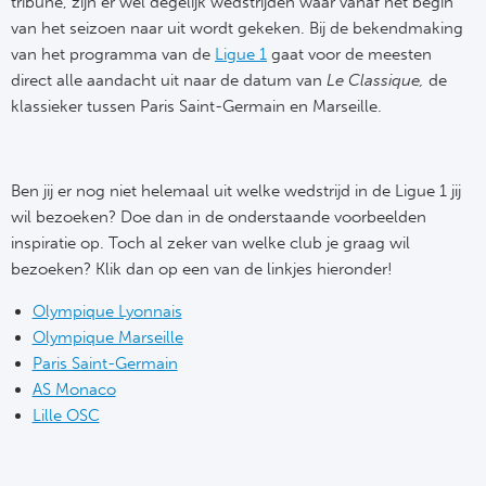
Su
tribune, zijn er wel degelijk wedstrijden waar vanaf het begin
Pr
Train
van het seizoen naar uit wordt gekeken. Bij de bekendmaking
Turkij
Voetb
To
van het programma van de
Ligue 1
gaat voor de meesten
Ch
Tra
direct alle aandacht uit naar de datum van
Le Classique,
de
Schot
Ch
klassieker tussen Paris Saint-Germain en Marseille.
Le
Train
België
Cry
Le
Overi
Tr
Ben jij er nog niet helemaal uit welke wedstrijd in de Ligue 1 jij
Fu
FA
wil bezoeken? Doe dan in de onderstaande voorbeelden
Tra
De
inspiratie op. Toch al zeker van welke club je graag wil
Ev
Le
bezoeken? Klik dan op een van de linkjes hieronder!
Tra
Po
Ast
Olympique Lyonnais
Co
Olympique Marseille
Tr
Oos
Le
Paris Saint-Germain
Spanj
Tr
Tsj
AS Monaco
Ip
Lille OSC
Pri
Tra
Ser
Qu
Seg