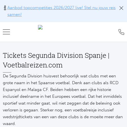
Aanbod topcompetities 2026/2027 live! Stel nu jouw reis
samen!
Teru
Teru
Teru
Teru
Teru
Alle w
Alle w
Alle w
Train
FAQ
Tickets Segunda Division Spanje |
Engel
Europ
Engel
Blog
Tr
Voetbalreizen.com
Spanj
Conta
Ch
Liv
Tra
De Segunda Division huisvest behoorlijk wat clubs met een
grote naam in het Spaanse voetbal. Denk aan clubs als RCD
Italië
Revie
Eu
Ma
Espanyol en Malaga CF. Beiden hebben een rijke historie
Train
inclusief deelname in het Europees voetbal. Dat het inmiddels
Duits
Ons k
Co
Man
sportief wat minder gaat, wil niet zeggen dat de beleving ook
Train
verloren is gegaan. Sterker nog, een voetbalreisje inclusief
Frankr
Over 
Ars
Engel
wedstrijdtickets van een van deze clubs is de moeite meer dan
Tr
waard.
Portu
Offer