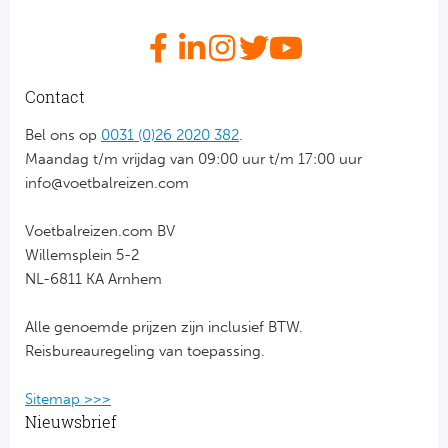
FC
Ben
Contact
Sp
Bel ons op
0031 (0)26 2020 382
.
Maandag t/m vrijdag van 09:00 uur t/m 17:00 uur
SC
info@voetbalreizen.com
Est
Voetbalreizen.com BV
Willemsplein 5-2
Ca
NL-6811 KA Arnhem
CD
Alle genoemde prijzen zijn inclusief BTW.
Reisbureauregeling van toepassing.
Schot
Sitemap >>>
Nieuwsbrief
Cel