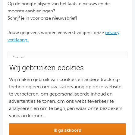
Op de hoogte blijven van het laatste nieuws en de
Ra
mooiste aanbiedingen?
Schrijf je in voor onze nieuwsbrief!
Ab
Jouw gegevens worden verwerkt volgens onze
privacy
Turkij
verklaring.
Bes
Fe
Wij gebruiken cookies
Gal
Wij maken gebruik van cookies en andere tracking-
technologieën om uw surfervaring op onze website
te verbeteren, om gepersonaliseerde inhoud en
België
advertenties te tonen, om ons websiteverkeer te
Aanmelden
analyseren en om te begrijpen waar onze bezoekers
Cl
Snel naar
vandaan komen.
RS
Combinatiereizen voetbal en darts
Ik ga akkoord
Voetbalreizen FC Barcelona