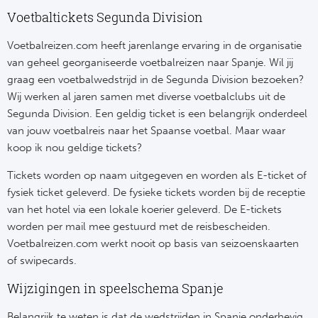
Tr
Bra
So
Voetbaltickets Segunda Division
Co
Ver
Voetbalreizen.com heeft jarenlange ervaring in de organisatie
Spanj
Su
van geheel georganiseerde voetbalreizen naar Spanje. Wil jij
Arg
graag een voetbalwedstrijd in de Segunda Division bezoeken?
Rea
Wij werken al jaren samen met diverse voetbalclubs uit de
Italië
Segunda Division. Een geldig ticket is een belangrijk onderdeel
FC
van jouw voetbalreis naar het Spaanse voetbal. Maar waar
Ser
Atl
koop ik nou geldige tickets?
Cop
Tickets worden op naam uitgegeven en worden als E-ticket of
Val
fysiek ticket geleverd. De fysieke tickets worden bij de receptie
Duits
van het hotel via een lokale koerier geleverd. De E-tickets
Sev
worden per mail mee gestuurd met de reisbescheiden.
Bu
Voetbalreizen.com werkt nooit op basis van seizoenskaarten
Rea
of swipecards.
2. 
Ath
Wijzigingen in speelschema Spanje
DF
Rea
Belangrijk te weten is dat de wedstrijden in Spanje onderhevig