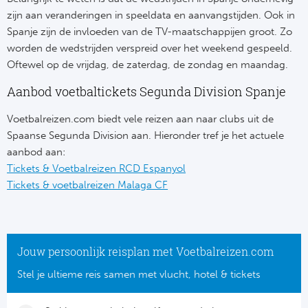
zijn aan veranderingen in speeldata en aanvangstijden. Ook in
Frankr
Ma
Spanje zijn de invloeden van de TV-maatschappijen groot. Zo
worden de wedstrijden verspreid over het weekend gespeeld.
RC
Lig
Oftewel op de vrijdag, de zaterdag, de zondag en maandag.
Gi
Aanbod voetbaltickets Segunda Division Spanje
België
Voetbalreizen.com biedt vele reizen aan naar clubs uit de
RC
Jup
Spaanse Segunda Division aan. Hieronder tref je het actuele
La
aanbod aan:
Portu
Tickets & Voetbalreizen RCD Espanyol
CA
Tickets & voetbalreizen Malaga CF
Pri
CD
Schot
CD 
Jouw persoonlijk reisplan met Voetbalreizen.com
Sco
Stel je ultieme reis samen met vlucht, hotel & tickets
Co