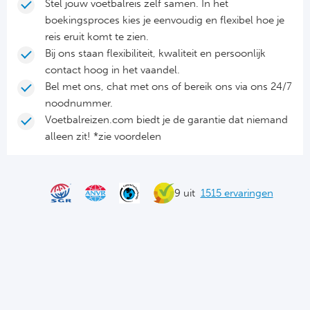
Cel
Turkij
Stel jouw voetbalreis zelf samen. In het
boekingsproces kies je eenvoudig en flexibel hoe je
Cá
Süp
reis eruit komt te zien.
Bij ons staan flexibiliteit, kwaliteit en persoonlijk
contact hoog in het vaandel.
Italië
Overi
Bel met ons, chat met ons of bereik ons via ons 24/7
noodnummer.
AC
Ch
Voetbalreizen.com biedt je de garantie dat niemand
alleen zit! *zie voordelen
Int
Eks
SS
Oos
9 uit
1515 ervaringen
AS
Sup
Ju
Sup
ACF
Lig
At
Bra