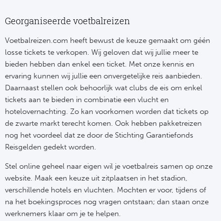
Su
Pr
Train
Turkij
Voetb
Georganiseerde voetbalreizen
To
Ch
Tra
Schot
Voetbalreizen.com heeft bewust de keuze gemaakt om géén
Ch
Le
losse tickets te verkopen. Wij geloven dat wij jullie meer te
Train
België
bieden hebben dan enkel een ticket. Met onze kennis en
Cry
Le
ervaring kunnen wij jullie een onvergetelijke reis aanbieden.
Overi
Tr
Daarnaast stellen ook behoorlijk wat clubs de eis om enkel
Fu
FA
tickets aan te bieden in combinatie een vlucht en
Tra
De
hotelovernachting. Zo kan voorkomen worden dat tickets op
Ev
Le
de zwarte markt terecht komen. Ook hebben pakketreizen
Tra
Po
nog het voordeel dat ze door de Stichting Garantiefonds
Ast
Co
Reisgelden gedekt worden.
Tr
Oos
Le
Stel online geheel naar eigen wil je voetbalreis samen op onze
Spanj
Tr
Tsj
website. Maak een keuze uit zitplaatsen in het stadion,
Ip
verschillende hotels en vluchten. Mochten er voor, tijdens of
Pri
Tra
Ser
na het boekingsproces nog vragen ontstaan; dan staan onze
Qu
werknemers klaar om je te helpen.
Seg