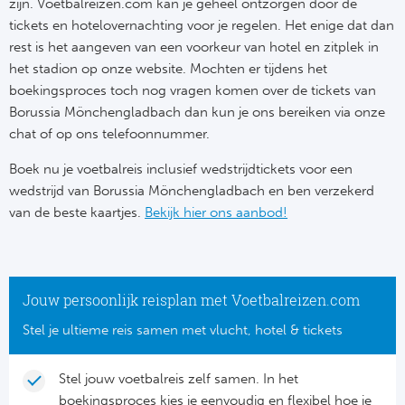
Tr
Bra
zijn. Voetbalreizen.com kan je geheel ontzorgen door de
So
tickets en hotelovernachting voor je regelen. Het enige dat dan
Co
Ver
rest is het aangeven van een voorkeur van hotel en zitplek in
Spanj
het stadion op onze website. Mochten er tijdens het
Su
Arg
boekingsproces toch nog vragen komen over de tickets van
Rea
Borussia Mönchengladbach dan kun je ons bereiken via onze
Italië
chat of op ons telefoonnummer.
FC
Ser
Boek nu je voetbalreis inclusief wedstrijdtickets voor een
Atl
wedstrijd van Borussia Mönchengladbach en ben verzekerd
Cop
van de beste kaartjes.
Bekijk hier ons aanbod!
Val
Duits
Sev
Jouw persoonlijk reisplan met Voetbalreizen.com
Bu
Rea
Stel je ultieme reis samen met vlucht, hotel & tickets
2. 
Ath
Stel jouw voetbalreis zelf samen. In het
DF
Rea
boekingsproces kies je eenvoudig en flexibel hoe je