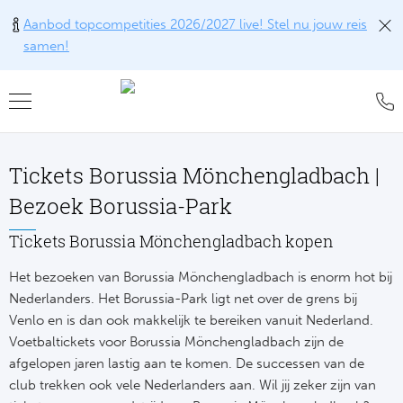
Aanbod topcompetities 2026/2027 live! Stel nu jouw reis
samen!
Teru
Teru
Teru
Teru
Teru
Alle w
Alle w
Alle w
Train
FAQ
Tickets Borussia Mönchengladbach |
Engel
Europ
Engel
Blog
Tr
Bezoek Borussia-Park
Spanj
Conta
Ch
Liv
Tra
Tickets Borussia Mönchengladbach kopen
Italië
Revie
Het bezoeken van Borussia Mönchengladbach is enorm hot bij
Eu
Ma
Train
Nederlanders. Het Borussia-Park ligt net over de grens bij
Duits
Ons k
Co
Man
Venlo en is dan ook makkelijk te bereiken vanuit Nederland.
Train
Voetbaltickets voor Borussia Mönchengladbach zijn de
Frankr
Over 
Ars
afgelopen jaren lastig aan te komen. De successen van de
Engel
Tr
club trekken ook vele Nederlanders aan. Wil jij zeker zijn van
Portu
Offer