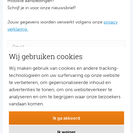
mooiste aanbiedingen?
Schrijf je in voor onze nieuwsbrief!
FC
Jouw gegevens worden verwerkt volgens onze
privacy
Ben
verklaring.
Sp
SC
Wij gebruiken cookies
Est
Wij maken gebruik van cookies en andere tracking-
technologieën om uw surfervaring op onze website
Ca
te verbeteren, om gepersonaliseerde inhoud en
advertenties te tonen, om ons websiteverkeer te
Aanmelden
CD
analyseren en om te begrijpen waar onze bezoekers
Snel naar
vandaan komen.
Schot
Combinatiereizen voetbal en darts
Ik ga akkoord
Voetbalreizen FC Barcelona
Cel
Voetbalreizen Manchester City FC
Ik weiger