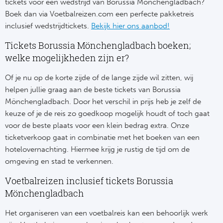
Su
tickets voor een wedstrijd van Borussia Mönchengladbach?
Pr
Train
Boek dan via Voetbalreizen.com een perfecte pakketreis
Turkij
Voetb
To
inclusief wedstrijdtickets.
Bekijk hier ons aanbod!
Ch
Tra
Schot
Tickets Borussia Mönchengladbach boeken;
Ch
Le
welke mogelijkheden zijn er?
Train
België
Cry
Le
Of je nu op de korte zijde of de lange zijde wil zitten, wij
Overi
Tr
helpen jullie graag aan de beste tickets van Borussia
Fu
FA
Mönchengladbach. Door het verschil in prijs heb je zelf de
Tra
De
keuze of je de reis zo goedkoop mogelijk houdt of toch gaat
Ev
Le
voor de beste plaats voor een klein bedrag extra. Onze
Tra
Po
Ast
ticketverkoop gaat in combinatie met het boeken van een
Co
hotelovernachting. Hiermee krijg je rustig de tijd om de
Tr
Oos
Le
omgeving en stad te verkennen.
Spanj
Tr
Tsj
Voetbalreizen inclusief tickets Borussia
Ip
Mönchengladbach
Pri
Tra
Ser
Qu
Het organiseren van een voetbalreis kan een behoorlijk werk
Seg