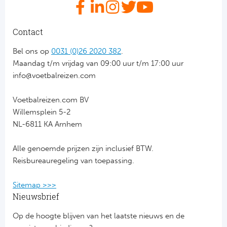
Ba
He
Contact
Bo
Bel ons op
0031 (0)26 2020 382
.
Maandag t/m vrijdag van 09:00 uur t/m 17:00 uur
Uni
info@voetbalreizen.com
Ha
Voetbalreizen.com BV
Willemsplein 5-2
Frankr
NL-6811 KA Arnhem
Par
Alle genoemde prijzen zijn inclusief BTW.
Reisbureauregeling van toepassing.
Ol
Sitemap >>>
OG
Nieuwsbrief
Op de hoogte blijven van het laatste nieuws en de
Portu