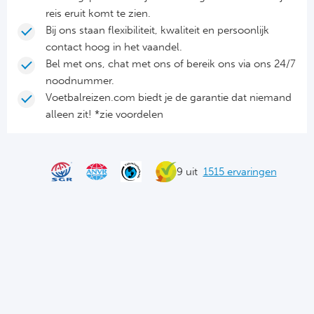
reis eruit komt te zien.
Frankr
Ma
Bij ons staan flexibiliteit, kwaliteit en persoonlijk
contact hoog in het vaandel.
RC
Lig
Bel met ons, chat met ons of bereik ons via ons 24/7
noodnummer.
Gi
België
Voetbalreizen.com biedt je de garantie dat niemand
alleen zit! *zie voordelen
RC
Jup
La
Portu
9 uit
1515 ervaringen
CA
Pri
CD
Schot
CD 
Sco
Co